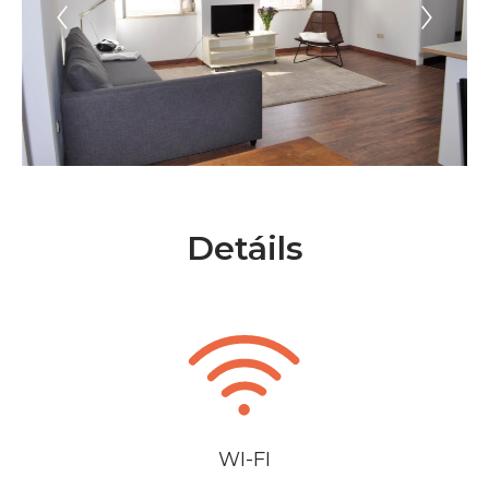
Detáils
WI-FI